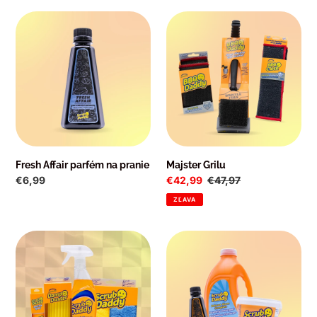
Fresh
Majster
Affair
Grilu
parfém
na
pranie
Fresh Affair parfém na pranie
Majster Grilu
Normálna
€6,99
Cena
€42,99
Normálna
€47,97
cena
po
cena
ZĽAVA
zľave
Pit
Sada
Stop
Laundry
Master
Trio
s
pracím