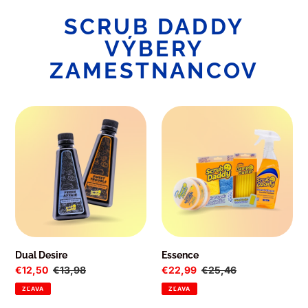
SCRUB DADDY
VÝBERY
ZAMESTNANCOV
Dual
Essence
Desire
Dual Desire
Essence
Cena
€12,50
Normálna
€13,98
Cena
€22,99
Normálna
€25,46
po
cena
po
cena
ZĽAVA
ZĽAVA
zľave
zľave