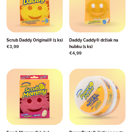
ks)
hubku
(1
ks)
Scrub Daddy Original® (1 ks)
Daddy Caddy® držiak na
Normálna
€3,99
hubku (1 ks)
cena
Normálna
€4,99
cena
Scrub
PowerPaste®
Mommy®
čistiaca
(1
pasta
ks)
+
Scrub
Mommy®