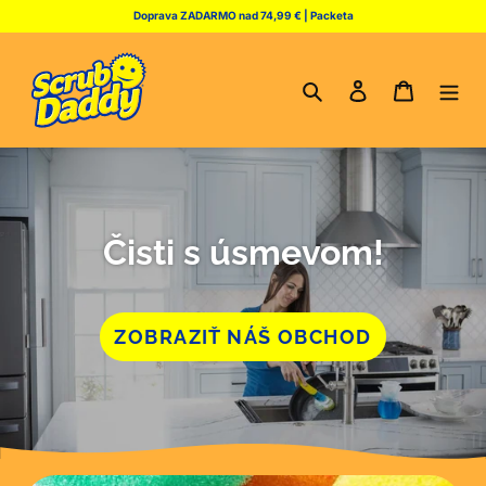
Prejsť
Doprava ZADARMO nad 74,99 € | Packeta
na
obsah
Vyhľadať
Prihlásiť sa
Košík
Čisti s úsmevom!
ZOBRAZIŤ NÁŠ OBCHOD