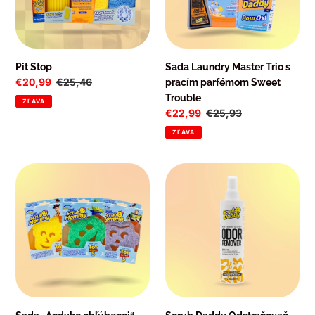
parfémom
Sweet
Trouble
Pit Stop
Sada Laundry Master Trio s
Cena
€20,99
Normálna
€25,46
pracím parfémom Sweet
po
cena
Trouble
ZĽAVA
zľave
Cena
€22,99
Normálna
€25,93
po
cena
ZĽAVA
zľave
Sada
Scrub
„Andyho
Daddy
obľúbenci“
Odstraňovač
pachov