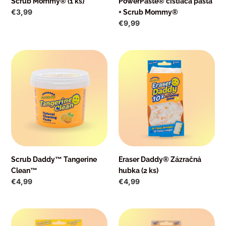
Scrub Mommy® (1 ks)
PowerPaste® čistiaca pasta
Normálna
€3,99
+ Scrub Mommy®
cena
Normálna
€9,99
cena
Scrub
Eraser
Daddy™
Daddy®
Tangerine
Zázračná
Clean™
hubka
(2
ks)
Scrub Daddy™ Tangerine
Eraser Daddy® Zázračná
Clean™
hubka (2 ks)
Normálna
€4,99
Normálna
€4,99
cena
cena
Scrub
Damp
Daddy
Duster®