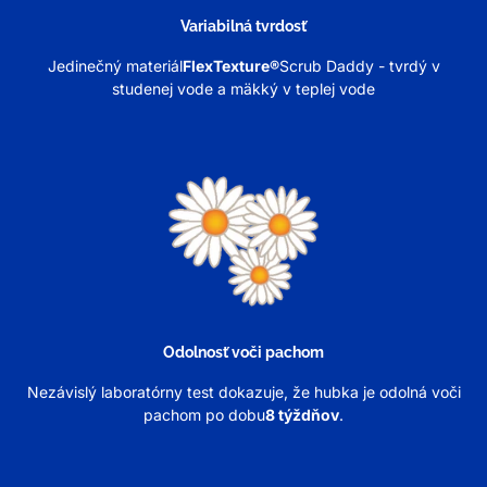
Variabilná tvrdosť
Jedinečný materiál
FlexTexture®
Scrub Daddy - tvrdý v
studenej vode a mäkký v teplej vode
Odolnosť voči pachom
Nezávislý laboratórny test dokazuje, že hubka je odolná voči
pachom po dobu
8 týždňov
.