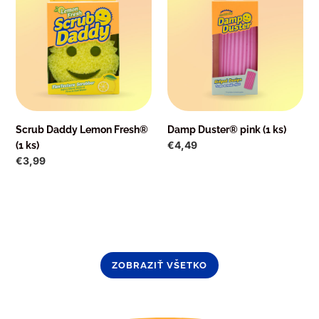
Lemon
pink
Fresh®
(1
(1
ks)
ks)
Scrub Daddy Lemon Fresh®
Damp Duster® pink (1 ks)
Normálna
€4,49
(1 ks)
cena
Normálna
€3,99
cena
ZOBRAZIŤ VŠETKO