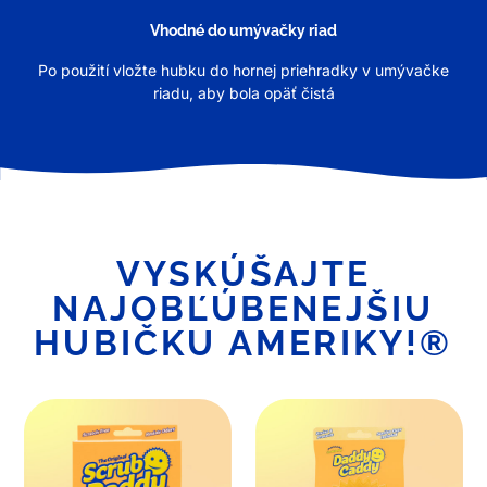
Vhodné do umývačky riad
Po použití vložte hubku do hornej priehradky v umývačke
riadu, aby bola opäť čistá
VYSKÚŠAJTE
NAJOBĽÚBENEJŠIU
HUBIČKU AMERIKY!®
Scrub
Daddy
Daddy
Caddy®
Original®
držiak
(1
na