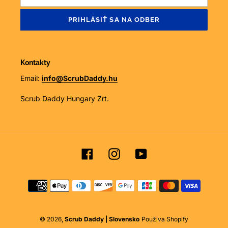
PRIHLÁSIŤ SA NA ODBER
Kontakty
Email:
info@ScrubDaddy.hu
Scrub Daddy Hungary Zrt.
Facebook
Instagram
YouTube
Spôsob
platby
© 2026,
Scrub Daddy | Slovensko
Používa Shopify